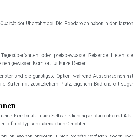
ualität der Überfahrt bei. Die Reedereien haben in den letzten
r Tagesüberfahrten oder preisbewusste Reisende bieten die
 einen gewissen Komfort für kurze Reisen.
enster sind die günstigste Option, während Aussenkabinen mit
und Suiten mit zusätzlichem Platz, eigenem Bad und oft sogar
ionen
en eine Kombination aus Selbstbedienungsrestaurants und À-la-
 oft mit typisch italienischen Gerichten.
wahl an Weinen anbieten. Einige Schiffe verfügen sogar über