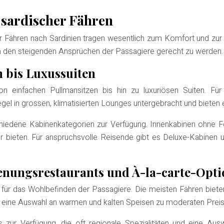
 sardischer Fähren
er Fähren nach Sardinien tragen wesentlich zum Komfort und zur Q
, um den steigenden Ansprüchen der Passagiere gerecht zu werden.
 bis Luxussuiten
on einfachen Pullmansitzen bis hin zu luxuriösen Suiten. Fü
egel in grossen, klimatisierten Lounges untergebracht und bieten
hiedene Kabinenkategorien zur Verfügung. Innenkabinen ohne F
r bieten. Für anspruchsvolle Reisende gibt es Deluxe-Kabinen 
enungsrestaurants und À-la-carte-Opt
le für das Wohlbefinden der Passagiere. Die meisten Fähren biet
 eine Auswahl an warmen und kalten Speisen zu moderaten Preisen,
s zur Verfügung, die oft regionale Spezialitäten und eine Aus