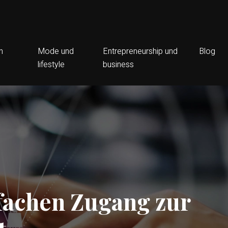
n
Mode und
Entrepreneurship und
Blog
lifestyle
business
nfachen Zugang zur