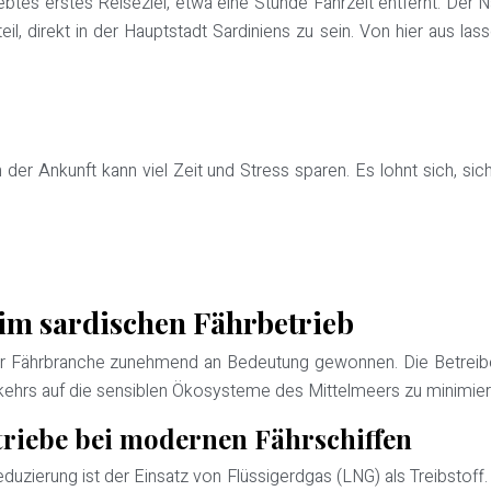
ebtes erstes Reiseziel, etwa eine Stunde Fahrzeit entfernt. Der 
l, direkt in der Hauptstadt Sardiniens zu sein. Von hier aus las
h der Ankunft kann viel Zeit und Stress sparen. Es lohnt sich, si
im sardischen Fährbetrieb
der Fährbranche zunehmend an Bedeutung gewonnen. Die Betreiber
ehrs auf die sensiblen Ökosysteme des Mittelmeers zu minimier
riebe bei modernen Fährschiffen
uzierung ist der Einsatz von Flüssigerdgas (LNG) als Treibstoff