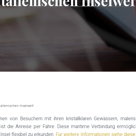
italienischen Inselwel
alienischen Inselwelt
llionen von Besuchern mit ihren kristallklaren Gewässern, male
 ist die Anreise per Fähre. Diese maritime Verbindung ermöglic
nsel flexibel zu erkunden.
Für weitere Informationen siehe diese