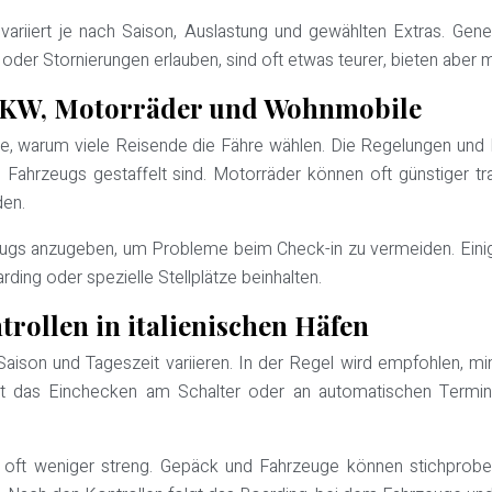
variiert je nach Saison, Auslastung und gewählten Extras. Gener
n oder Stornierungen erlauben, sind oft etwas teurer, bieten abe
PKW, Motorräder und Wohnmobile
, warum viele Reisende die Fähre wählen. Die Regelungen und P
s Fahrzeugs gestaffelt sind. Motorräder können oft günstiger
den.
eugs anzugeben, um Probleme beim Check-in zu vermeiden. Einig
rding oder spezielle Stellplätze beinhalten.
rollen in italienischen Häfen
 Saison und Tageszeit variieren. In der Regel wird empfohlen, m
ist das Einchecken am Schalter oder an automatischen Termi
ch oft weniger streng. Gepäck und Fahrzeuge können stichprob