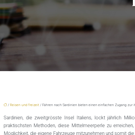
/
Reisen und freizeit
/ Fähren nach Sardinien bieten einen einfachen Zugang zur it
Sardinien, die zweitgrösste Insel Italiens, lockt jährlich Mi
praktischsten Methoden, diese Mittelmeerperle zu erreichen,
Möglichkeit, die eigene Fahrzeuge mitzunehmen und somit die I