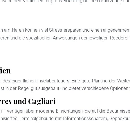
. Nach den Kontrollen folgt das Boarding, bei dem Fahrzeuge und
n am Hafen können viel Stress ersparen und einen angenehmen Sta
eren und die spezifischen Anweisungen der jeweiligen Reederei 
ien
 des eigentlichen Inselabenteuers. Eine gute Planung der Weiterr
ist in der Regel gut ausgebaut und bietet verschiedene Optionen 
rres und Cagliari
ari – verfügen über moderne Einrichtungen, die auf die Bedürfni
nisiertes Terminalgebäude mit Informationsschaltern, Gepäckau