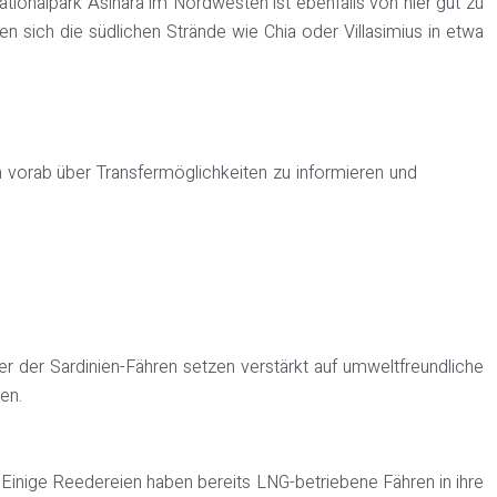
Nationalpark Asinara im Nordwesten ist ebenfalls von hier gut zu
sen sich die südlichen Strände wie Chia oder Villasimius in etwa
ch vorab über Transfermöglichkeiten zu informieren und
 der Sardinien-Fähren setzen verstärkt auf umweltfreundliche
en.
. Einige Reedereien haben bereits LNG-betriebene Fähren in ihre