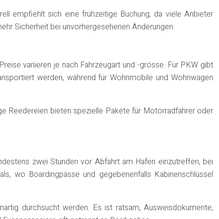
ell empfiehlt sich eine frühzeitige Buchung, da viele Anbieter
r mehr Sicherheit bei unvorhergesehenen Änderungen.
reise variieren je nach Fahrzeugart und -grösse. Für PKW gibt
 transportiert werden, während für Wohnmobile und Wohnwagen
e Reedereien bieten spezielle Pakete für Motorradfahrer oder
indestens zwei Stunden vor Abfahrt am Hafen einzutreffen, bei
nals, wo Boardingpässe und gegebenenfalls Kabinenschlüssel
enartig durchsucht werden. Es ist ratsam, Ausweisdokumente,